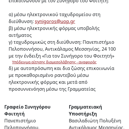
επικοινωνούν με τον Συνήγορο του Φοιτητή:
α) μέσω ηλεκτρονικού ταχυδρομείου στη
διεύθυνση:
synigoros@uop.gr
β) μέσω ηλεκτρονικής φόρμας υποβολής
αιτήματος
γ) ταχυδρομικώς στη διεύθυνση: Πανεπιστήμιο
Πελοποννήσου, Αντικάλαμος Μεσσηνίας, 24 100
με την ένδειξη «Για τον Συνήγορο του Φοιτητή»
Υπόδειγμα αίτησης διαμεσολάβησης - αναφοράς
δ) με αυτοπρόσωπη και δια ζώσης επικοινωνία
με προκαθορισμένο ραντεβού μέσω
ηλεκτρονικής φόρμας και μετά από
προσυννενόηση μέσω της Γραμματείας
Γραφείο Συνηγόρου
Γραμματειακή
Φοιτητή
Υποστήριξη
Πανεπιστήμιο
Βασιλαδιώτη Πολυξένη
Πελοποννήσου,
Αντικάλαμος Μεσσηνίας,